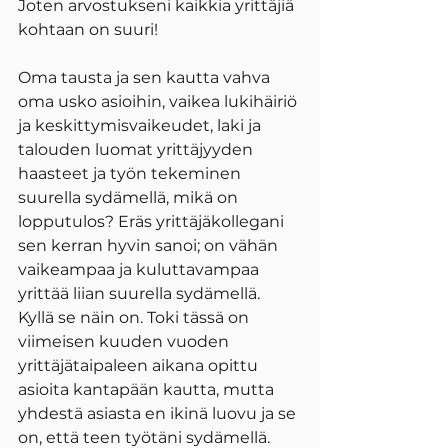
Joten arvostukseni kaikkia yrittäjiä 
kohtaan on suuri!
Oma tausta ja sen kautta vahva 
oma usko asioihin, vaikea lukihäiriö 
ja keskittymisvaikeudet, laki ja 
talouden luomat yrittäjyyden 
haasteet ja työn tekeminen 
suurella sydämellä, mikä on 
lopputulos? Eräs yrittäjäkollegani 
sen kerran hyvin sanoi; on vähän 
vaikeampaa ja kuluttavampaa 
yrittää liian suurella sydämellä. 
Kyllä se näin on. Toki tässä on 
viimeisen kuuden vuoden 
yrittäjätaipaleen aikana opittu 
asioita kantapään kautta, mutta 
yhdestä asiasta en ikinä luovu ja se 
on, että teen työtäni sydämellä. 