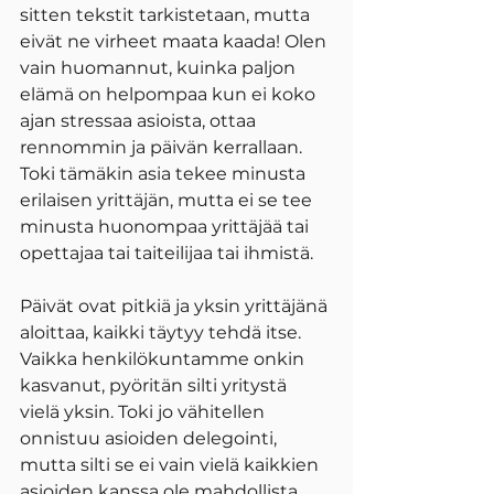
sitten tekstit tarkistetaan, mutta 
eivät ne virheet maata kaada! Olen 
vain huomannut, kuinka paljon 
elämä on helpompaa kun ei koko 
ajan stressaa asioista, ottaa 
rennommin ja päivän kerrallaan. 
Toki tämäkin asia tekee minusta 
erilaisen yrittäjän, mutta ei se tee 
minusta huonompaa yrittäjää tai 
opettajaa tai taiteilijaa tai ihmistä.
Päivät ovat pitkiä ja yksin yrittäjänä 
aloittaa, kaikki täytyy tehdä itse. 
Vaikka henkilökuntamme onkin 
kasvanut, pyöritän silti yritystä 
vielä yksin. Toki jo vähitellen 
onnistuu asioiden delegointi, 
mutta silti se ei vain vielä kaikkien 
asioiden kanssa ole mahdollista. 