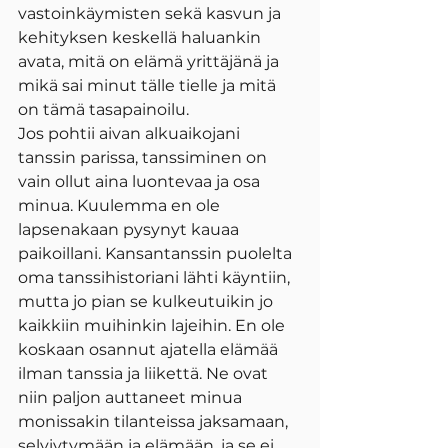
vastoinkäymisten sekä kasvun ja 
kehityksen keskellä haluankin 
avata, mitä on elämä yrittäjänä ja 
mikä sai minut tälle tielle ja mitä 
on tämä tasapainoilu.
Jos pohtii aivan alkuaikojani 
tanssin parissa, tanssiminen on 
vain ollut aina luontevaa ja osa 
minua. Kuulemma en ole 
lapsenakaan pysynyt kauaa 
paikoillani. Kansantanssin puolelta 
oma tanssihistoriani lähti käyntiin, 
mutta jo pian se kulkeutuikin jo 
kaikkiin muihinkin lajeihin. En ole 
koskaan osannut ajatella elämää 
ilman tanssia ja liikettä. Ne ovat 
niin paljon auttaneet minua 
monissakin tilanteissa jaksamaan, 
selviytymään ja elämään, ja se ei 