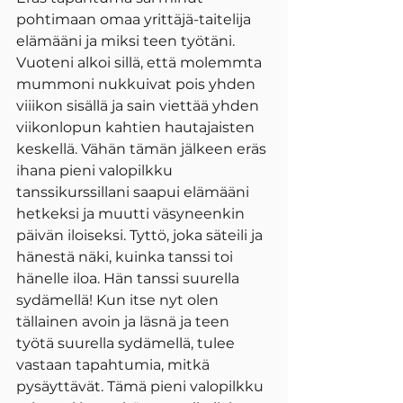
pohtimaan omaa yrittäjä-taitelija 
elämääni ja miksi teen työtäni. 
Vuoteni alkoi sillä, että molemmta 
mummoni nukkuivat pois yhden 
viiikon sisällä ja sain viettää yhden 
viikonlopun kahtien hautajaisten 
keskellä. Vähän tämän jälkeen eräs 
ihana pieni valopilkku 
tanssikurssillani saapui elämääni 
hetkeksi ja muutti väsyneenkin 
päivän iloiseksi. Tyttö, joka säteili ja 
hänestä näki, kuinka tanssi toi 
hänelle iloa. Hän tanssi suurella 
sydämellä! Kun itse nyt olen 
tällainen avoin ja läsnä ja teen 
työtä suurella sydämellä, tulee 
vastaan tapahtumia, mitkä 
pysäyttävät. Tämä pieni valopilkku 