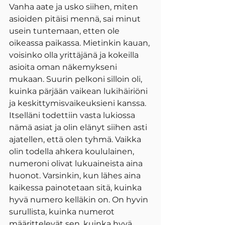
Vanha aate ja usko siihen, miten 
asioiden pitäisi mennä, sai minut 
usein tuntemaan, etten ole 
oikeassa paikassa. Mietinkin kauan, 
voisinko olla yrittäjänä ja kokeilla 
asioita oman näkemykseni 
mukaan. Suurin pelkoni silloin oli, 
kuinka pärjään vaikean lukihäiriöni 
ja keskittymisvaikeuksieni kanssa. 
Itselläni todettiin vasta lukiossa 
nämä asiat ja olin elänyt siihen asti 
ajatellen, että olen tyhmä. Vaikka 
olin todella ahkera koululainen, 
numeroni olivat lukuaineista aina 
huonot. Varsinkin, kun lähes aina 
kaikessa painotetaan sitä, kuinka 
hyvä numero kelläkin on. On hyvin 
surullista, kuinka numerot 
määrittelevät sen, kuinka hyvä 