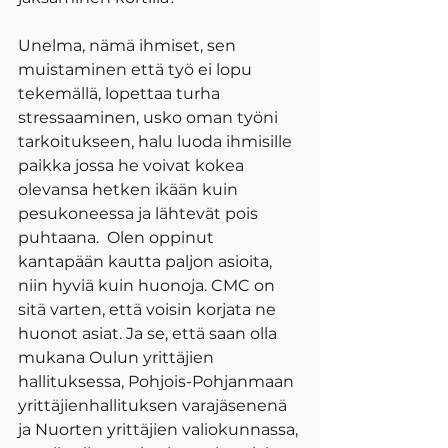
Unelma, nämä ihmiset, sen 
muistaminen että työ ei lopu 
tekemällä, lopettaa turha 
stressaaminen, usko oman työni 
tarkoitukseen, halu luoda ihmisille 
paikka jossa he voivat kokea 
olevansa hetken ikään kuin 
pesukoneessa ja lähtevät pois 
puhtaana.  Olen oppinut 
kantapään kautta paljon asioita, 
niin hyviä kuin huonoja. CMC on 
sitä varten, että voisin korjata ne 
huonot asiat. Ja se, että saan olla 
mukana Oulun yrittäjien 
hallituksessa, Pohjois-Pohjanmaan 
yrittäjienhallituksen varajäsenenä 
ja Nuorten yrittäjien valiokunnassa, 