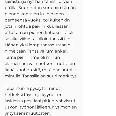
sairastui ja nyt hän tanssii pilvien 
päällä. Suunnaton suru niin tämän 
pienen kohtalon kuin hänen 
perheensä vuoksi, toi kuitenkin 
jotain lohtua päiviin kuullessani, 
että tämän pienen kohokohta oli 
se aika viikosta jolloin tanssittiin. 
Hänen yksi lempitansseistaan oli 
nimeltään Tanssiva lumienkeli. 
Tämä pieni ihme oli minun 
elämässäni vain hetken, mutta en 
ikinä unohda sitä, mitä hän antoi 
minulle. Tanssilla on suuri merkitys.
Tapahtuma pysäytti minut 
hetkeksi täysin ja kyynelten 
laskiessa poskiani pitkin, vahvistui 
uskoni työhöni jälleen. Nyt monien 
yritykseni muutosten, 