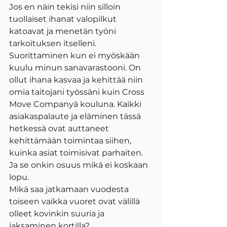
Jos en näin tekisi niin silloin 
tuollaiset ihanat valopilkut 
katoavat ja menetän työni 
tarkoituksen itselleni. 
Suorittaminen kun ei myöskään 
kuulu minun sanavarastooni. On 
ollut ihana kasvaa ja kehittää niin 
omia taitojani työssäni kuin Cross 
Move Companyä kouluna. Kaikki 
asiakaspalaute ja eläminen tässä 
hetkessä ovat auttaneet 
kehittämään toimintaa siihen, 
kuinka asiat toimisivat parhaiten. 
Ja se onkin osuus mikä ei koskaan 
lopu.
Mikä saa jatkamaan vuodesta 
toiseen vaikka vuoret ovat välillä 
olleet kovinkin suuria ja 
jaksaminen kortilla? 