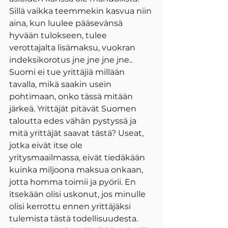
Sillä vaikka teemmekin kasvua niin 
aina, kun luulee pääsevänsä 
hyvään tulokseen, tulee 
verottajalta lisämaksu, vuokran 
indeksikorotus jne jne jne jne.. 
Suomi ei tue yrittäjiä millään 
tavalla, mikä saakin usein 
pohtimaan, onko tässä mitään 
järkeä. Yrittäjät pitävät Suomen 
taloutta edes vähän pystyssä ja 
mitä yrittäjät saavat tästä? Useat, 
jotka eivät itse ole 
yritysmaailmassa, eivät tiedäkään 
kuinka miljoona maksua onkaan, 
jotta homma toimii ja pyörii. En 
itsekään olisi uskonut, jos minulle 
olisi kerrottu ennen yrittäjäksi 
tulemista tästä todellisuudesta. 