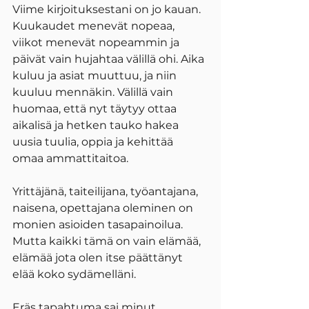
Viime kirjoituksestani on jo kauan. 
Kuukaudet menevät nopeaa, 
viikot menevät nopeammin ja 
päivät vain hujahtaa välillä ohi. Aika 
kuluu ja asiat muuttuu, ja niin 
kuuluu mennäkin. Välillä vain 
huomaa, että nyt täytyy ottaa 
aikalisä ja hetken tauko hakea 
uusia tuulia, oppia ja kehittää 
omaa ammattitaitoa. 
Yrittäjänä, taiteilijana, työantajana, 
naisena, opettajana oleminen on 
monien asioiden tasapainoilua. 
Mutta kaikki tämä on vain elämää, 
elämää jota olen itse päättänyt 
elää koko sydämelläni.
Eräs tapahtuma sai minut 